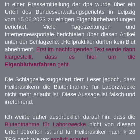
In einer Pressemitteilung der dpa wurde über ein
Urteil des Bundesverwaltungsgerichts in Leipzig
vom 15.06.2023 zu einigen Eigenblutbehandlungen
berichtet. Viele Tageszeitungen und
Internetnewsportale berichteten über diesen Artikel
unter der Schlagzeile: „Heilpraktiker dürfen kein Blut
abnehmen“.
Erst im nachfolgenden Text wurde dann
klargestellt, dass es hier um die
Eigenblutverfahren
geht.
Die Schlagzeile suggeriert dem Leser jedoch, dass
Heilpraktikern die Blutentnahme für Laborzwecke
nicht mehr erlaubt ist. Diese Aussage ist falsch und
irreführend.
Ich weiße daher ausdrücklich darauf hin, dass die
Blutentnahme für Laborzwecke
nicht von diesem
Urteil betroffen ist und für Heilpraktiker nach § 28
TFG nach wie vor
explizit erlaubt!