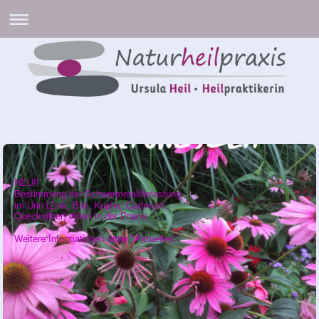
NEU!!
Bestimmung der Schwermetallbelastung
im Urin (Zink, Blei, Kupfer, Cadmium,
Quecksilber) direkt in der Praxis.
Weitere Informationen unter "Aktuelles".